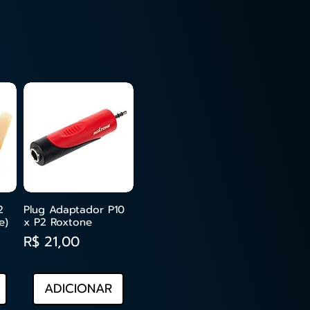
2
Plug Adaptador P10
ida
Visualização rápida
e)
x P2 Roxtone
Preço
R$ 21,00
ADICIONAR