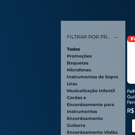
FILTRAR POR PRODUTO
Todos
Promoções
Baquetas
Microfones
Instrumentos de Sopro
Liras
Musicalização Infantil
Pal
Vi
Gui
Cordas e
Fen
Encordoamento para
Pr
R$
Instrumentos
Encordoamento
Guitarra
Encordoamento Violão