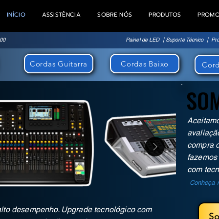
INÍCIO
ASSISTÊNCIA
SOBRE NÓS
PRODUTOS
PROM
100
Painel de LED | Suporte Técnico | Pro
Cordas Guitarra
Cordas Baixo
Cord
SOM
SOM
Aceitamo
avaliaçã
compra d
fazemos 
com tecn
Conheça n
alto desempenho. Upgrade tecnológico com
So