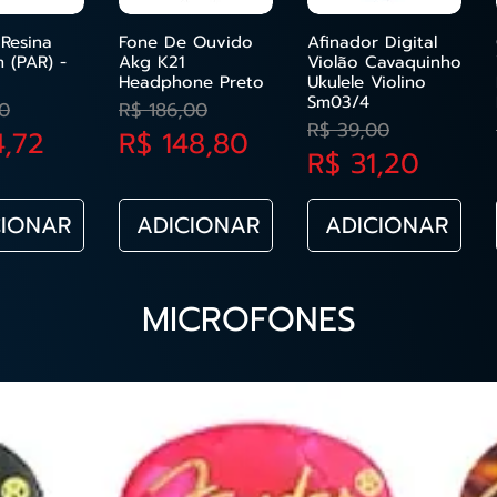
Resina
Fone De Ouvido
Afinador Digital
 (PAR) -
Akg K21
Violão Cavaquinho
Headphone Preto
Ukulele Violino
Sm03/4
o normal
o promocional
Preço normal
Preço promocional
0
R$ 186,00
Preço normal
Preço promoc
R$ 39,00
4,72
R$ 148,80
R$ 31,20
CIONAR
ADICIONAR
ADICIONAR
MICROFONES