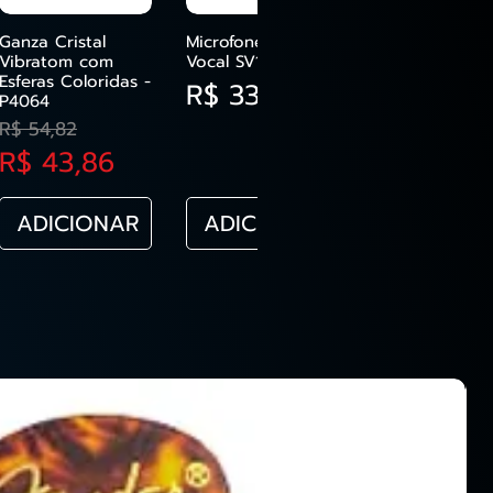
Ganza Cristal
Microfone Shure
Vibratom com
Vocal SV100
Esferas Coloridas -
Preço
R$ 330,00
P4064
ional
Preço normal
Preço promocional
R$ 54,82
R$ 43,86
ADICIONAR
ADICIONAR