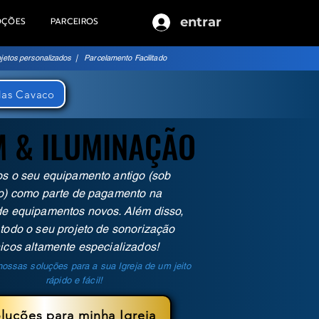
entrar
OÇÕES
PARCEIROS
jetos personalizados | Parcelamento Facilitado
as Cavaco
 & ILUMINAÇÃO
 & ILUMINAÇÃO
s o seu equipamento antigo (sob
o) como parte de pagamento na
e equipamentos novos. Além disso,
todo o seu projeto de sonorização
icos altamente especializados!
ossas soluções para a sua Igreja de um jeito
rápido e fácil!
luções para minha Igreja