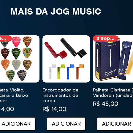
MAIS DA JOG MUSIC
Fender
2 Soprano
heta Violão,
Encordoador de
Palheta Clarinete 
sualização rápida
Visualização rápida
Visualização ráp
tarra e Baixo
instrumentos de
Vandoren (unidad
der
corda
Preço
R$ 45,00
eço
Preço
 4,00
R$ 14,00
ADICIONAR
ADICIONAR
ADICIONAR