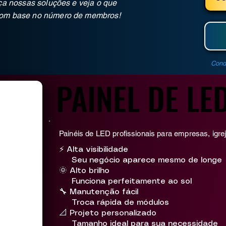
eça nossas soluções e veja o que
com base no número de membros!
Cond
PAINEL DE LE
PAINEL DE LE
Painéis de LED profissionais para empresas, igre
⚡ Alta visibilidade
Seu negócio aparece mesmo de longe
🌞 Alto brilho
Funciona perfeitamente ao sol
🔧 Manutenção fácil
Troca rápida de módulos
📐 Projeto personalizado
Tamanho ideal para sua necessidade