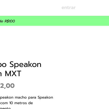
entrar
OÇÕES
PARCEIROS
de R$100
bo Speakon
m MXT
Preço
72,00
peakon macho para Speakon
com 10 metros de
mento