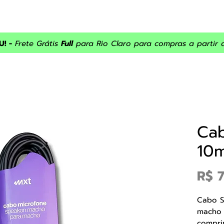
INÍCIO
ASSISTÊNCIA
SOBRE NÓS
PRODUTOS
PROM
! -
Frete Grátis
Full
para Rio Claro para compras a partir 
Ca
10
R$ 
Cabo S
macho 
compri