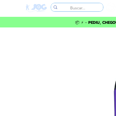
📦 ⚡ -
PEDIU, CHEGOU