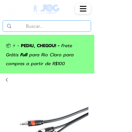
📦 ⚡ -
PEDIU, CHEGOU! -
Frete
Grátis
Full
para Rio Claro para
compras a partir de R$100