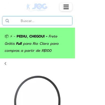
📦 ⚡ -
PEDIU, CHEGOU! -
Frete
Grátis
Full
para Rio Claro para
compras a partir de R$100