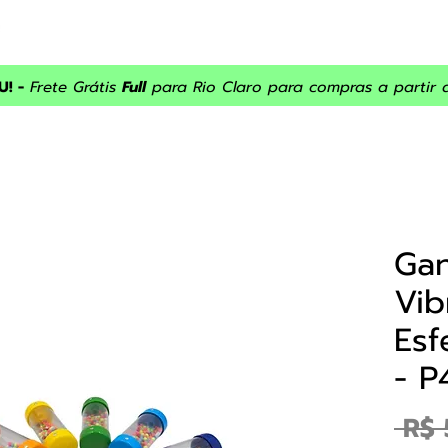
INÍCIO
ASSISTÊNCIA
SOBRE NÓS
PRODUTOS
PROM
! -
Frete Grátis
Full
para Rio Claro para compras a partir 
Gan
Vi
Esf
- P
 R$ 