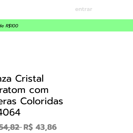
entrar
OÇÕES
PARCEIROS
de R$100
za Cristal
bratom com
eras Coloridas
4064
Preço
Preço
54,82 
R$ 43,86