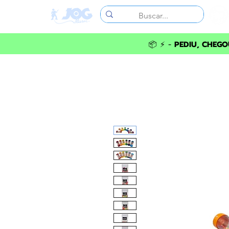
📦 ⚡ -
PEDIU, CHEGOU