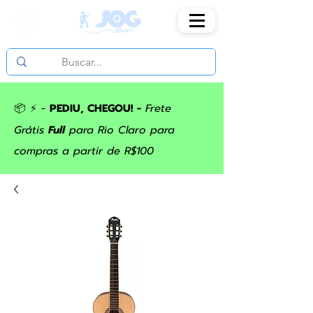
📦 ⚡ -
PEDIU, CHEGOU! -
Frete
Grátis
Full
para Rio Claro para
compras a partir de R$100