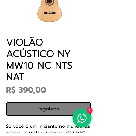
VIOLÃO
ACÚSTICO NY
MW10 NC NTS
NAT
Preço
R$ 390,00
Esgotado
1
Se você é um iniciante no mundo da
música, o Violão Acústico NY MW10