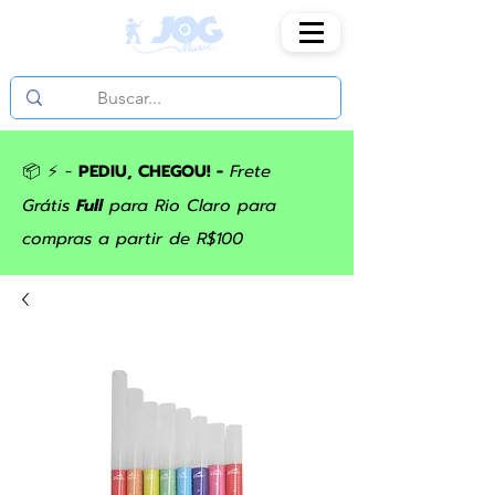
📦 ⚡ -
PEDIU, CHEGOU! -
Frete
Grátis
Full
para Rio Claro para
compras a partir de R$100