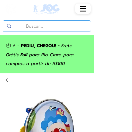
📦 ⚡ -
PEDIU, CHEGOU! -
Frete
Grátis
Full
para Rio Claro para
compras a partir de R$100