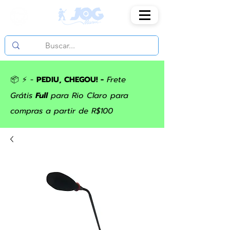
📦 ⚡ -
PEDIU, CHEGOU! -
Frete
Grátis
Full
para Rio Claro para
compras a partir de R$100