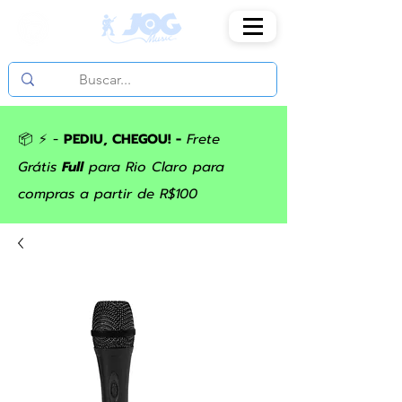
📦 ⚡ -
PEDIU, CHEGOU! -
Frete
Grátis
Full
para Rio Claro para
compras a partir de R$100