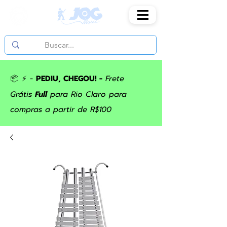
📦 ⚡ -
PEDIU, CHEGOU! -
Frete
Grátis
Full
para Rio Claro para
compras a partir de R$100