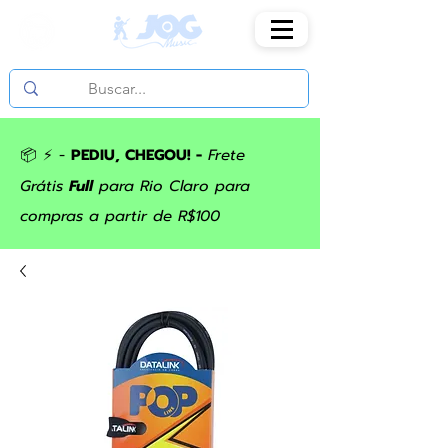
📦 ⚡ -
PEDIU, CHEGOU! -
Frete
Grátis
Full
para Rio Claro para
compras a partir de R$100