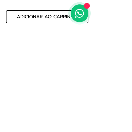
1
ADICIONAR AO CARRINHO
CONJUNTO DE  CORDAS DE VIOLAO 
NYLON TITANIUM GENWTAT ALTA 
PRATA         MARCA: GIANNINI         
CALIBRE: NY ALTA         COD: 
016.06.164
Politica de Privacidade
Whatsapp: (19) 3522-3888
E-mail: loja@jogmusic.com.br
Whatsapp: (19) 3522-3888
Jog Music Importacao E Exportacao De Instrumentos
Musicais Ltda
CNPJ 56.371.164.0001-80