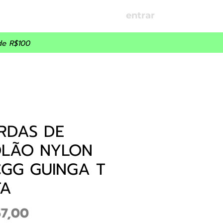
entrar
OÇÕES
PARCEIROS
de R$100
RDAS DE
OLÃO NYLON
CGG GUINGA T
TA
Preço
57,00