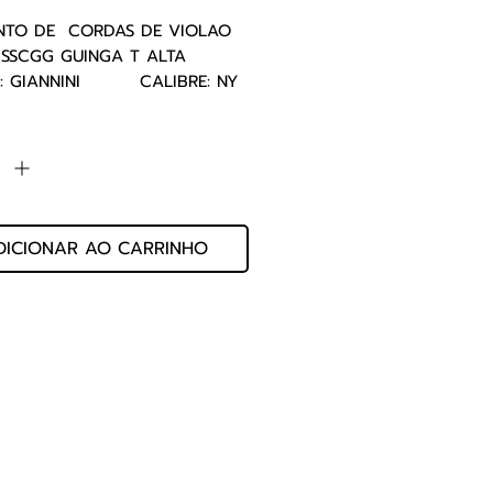
TO DE  CORDAS DE VIOLAO 
CGG GUINGA T ALTA         
GIANNINI         CALIBRE: NY 
      COD: 016.06.195
de
*
DICIONAR AO CARRINHO
 Ltda