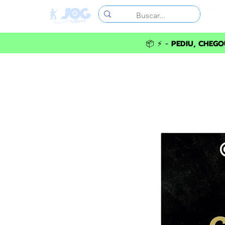
📦 ⚡ -
PEDIU, CHEGOU