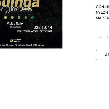
CONJUN
NYLON SS
MARCA: 
ALTA   
Quantida
A
Jog Music Importacao E Exportacao De Instrumentos Musicais
CNPJ 56.371.164.0001-80
Av. Treze, nº 1109 - Saude, Rio Claro - SP, 13500-340
Whatsapp: (19) 3522-3888