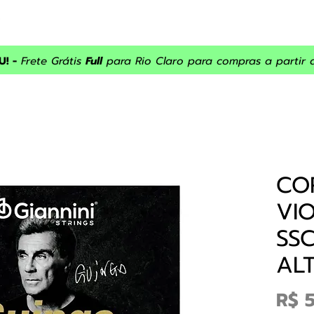
INÍCIO
ASSISTÊNCIA
SOBRE NÓS
PRODUTOS
PROM
! -
Frete Grátis
Full
para Rio Claro para compras a partir 
CO
VI
SS
AL
R$ 