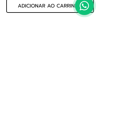
ADICIONAR AO CARRINHO
CONJUNTO DE  CORDAS DE VIOLAO 
BRONZE SLATB10 85/15 010         
MARCA: SOLEZ         CALIBRE: 010         
COD: 330.06.410
Politica de Privacidade
Whatsapp: (19) 3522-3888
E-mail: loja@jogmusic.com.br
Whatsapp: (19) 3522-3888
Jog Music Importacao E Exportacao De Instrumentos
Musicais Ltda
CNPJ 56.371.164.0001-80
Av. Treze, nº 1109 - Saude, Rio Claro - SP,
13500-340