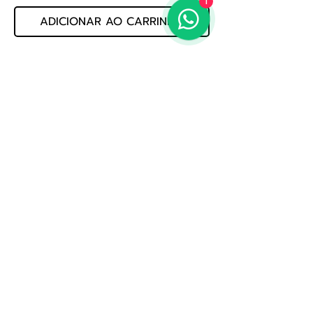
1
ADICIONAR AO CARRINHO
CONJUNTO DE  CORDAS DE VIOLAO 
BRONZE SLAPB10 010         MARCA: 
SOLEZ         CALIBRE: 010         
COD: 330.06.310
Politica de Privacidade
Whatsapp: (19) 3522-3888
E-mail: loja@jogmusic.com.br
Whatsapp: (19) 3522-3888
Jog Music Importacao E Exportacao De Instrumentos
Musicais Ltda
CNPJ 56.371.164.0001-80
Av. Treze, nº 1109 - Saude, Rio Claro - SP,
13500-340