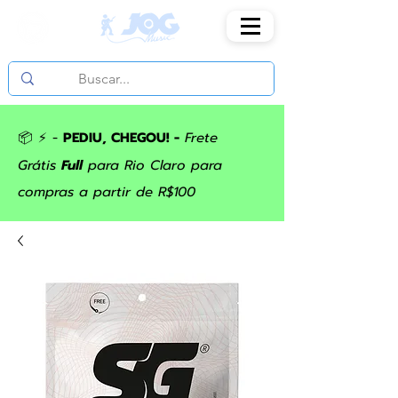
📦 ⚡ -
PEDIU, CHEGOU! -
Frete
Grátis
Full
para Rio Claro para
compras a partir de R$100