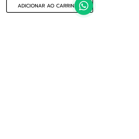
ADICIONAR AO CARRINHO
CONJUNTO DE  CORDAS DE VIOLAO 
AÇO FOSFORO 011 6691C COATED         
MARCA: SG         CALIBRE: 011         
COD: 054.06.666
Politica de Privacidade
Whatsapp: (19) 3522-3888
E-mail: loja@jogmusic.com.br
Whatsapp: (19) 3522-3888
Jog Music Importacao E Exportacao De Instrumentos
Musicais Ltda
CNPJ 56.371.164.0001-80
Av. Treze, nº 1109 - Saude, Rio Claro - SP,
13500-340