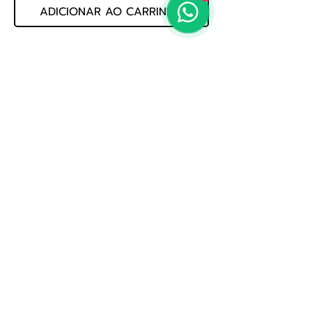
ADICIONAR AO CARRINHO
CONJUNTO DE  CORDAS DE VIOLAO 
AÇO 010 GESWAM ACUSTICO 050         
MARCA: GIANNINI         CALIBRE: 010         
COD: 016.06.120
Politica de Privacidade
Whatsapp: (19) 3522-3888
E-mail: loja@jogmusic.com.br
Whatsapp: (19) 3522-3888
Jog Music Importacao E Exportacao De Instrumentos
Musicais Ltda
CNPJ 56.371.164.0001-80
Av. Treze, nº 1109 - Saude, Rio Claro - SP,
13500-340