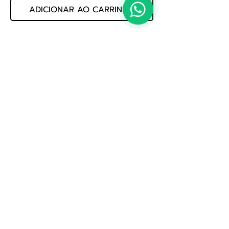
ADICIONAR AO CARRINHO
CONJUNTO DE CORDAS DE GUITARRA 
POWER SLINK 011 P02220 12855       
CALIBRE: 011         MARCA: ERNIEBAL          
COD: 999.06.225
Politica de Privacidade
Whatsapp: (19) 3522-3888
E-mail: loja@jogmusic.com.br
Whatsapp: (19) 3522-3888
Jog Music Importacao E Exportacao De Instrumentos
Musicais Ltda
CNPJ 56.371.164.0001-80
Av. Treze, nº 1109 - Saude, Rio Claro - SP,
13500-340