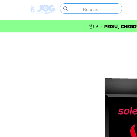
📦 ⚡ -
PEDIU, CHEGOU