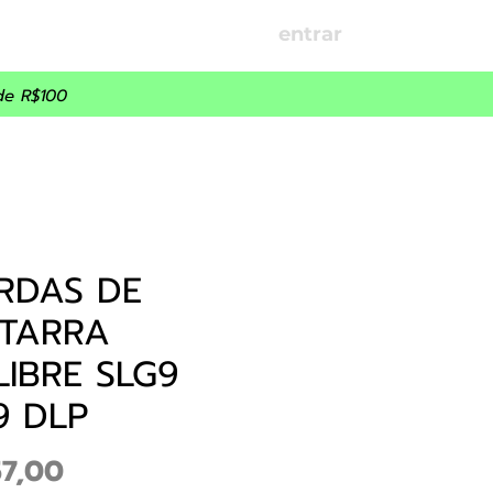
entrar
OÇÕES
PARCEIROS
de R$100
RDAS DE
ITARRA
IBRE SLG9
9 DLP
Preço
57,00