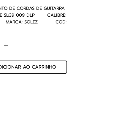
TO DE CORDAS DE GUITARRA 
 SLG9 009 DLP       CALIBRE: 
    MARCA: SOLEZ          COD: 
019
de
*
DICIONAR AO CARRINHO
 Ltda