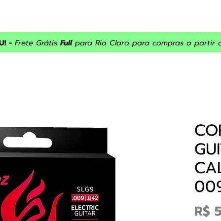
INÍCIO
ASSISTÊNCIA
SOBRE NÓS
PRODUTOS
PROM
! -
Frete Grátis
Full
para Rio Claro para compras a partir 
CO
GU
CAL
00
R$ 