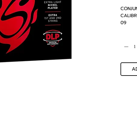
CONJUN
CALIBRE
09     
330.06.
Quantida
A
Jog Music Importacao E Exportacao De Instrumentos Musicais
CNPJ 56.371.164.0001-80
Av. Treze, nº 1109 - Saude, Rio Claro - SP, 13500-340
Whatsapp: (19) 3522-3888