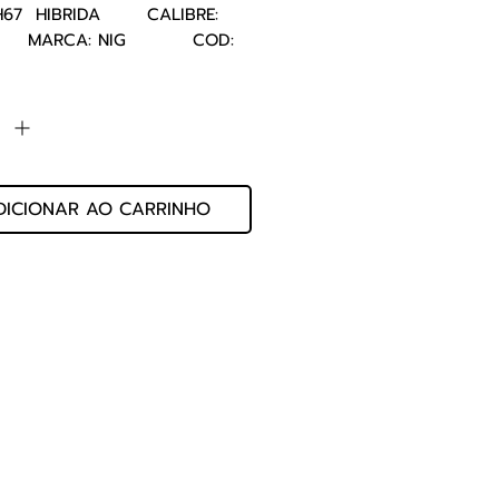
67  HIBRIDA       CALIBRE: 
     MARCA: NIG          COD: 
070
de
*
DICIONAR AO CARRINHO
 Ltda
ivacidade