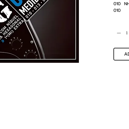
010  NH
010    
611.06.
Quantida
A
Jog Music Importacao E Exportacao De Instrumentos Musicais
CNPJ 56.371.164.0001-80
Av. Treze, nº 1109 - Saude, Rio Claro - SP, 13500-340
Whatsapp: (19) 3522-3888
: (19) 3522-3888
E-mail: loja@jogmusic.com.br
Politica de Pr