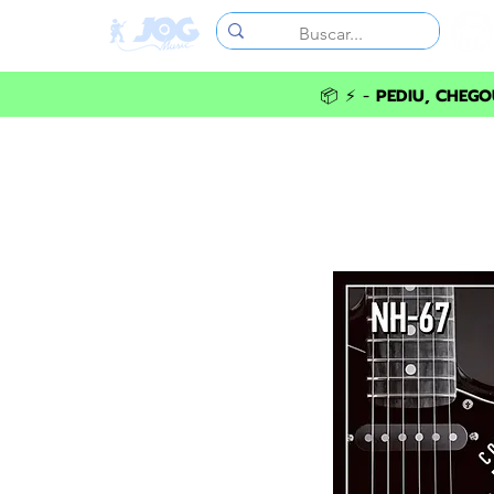
📦 ⚡ -
PEDIU, CHEGOU