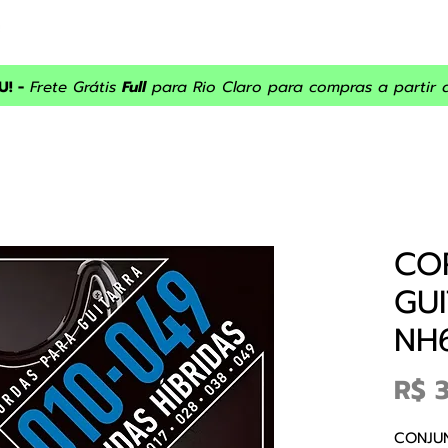
INÍCIO
ASSISTÊNCIA
SOBRE NÓS
PRODUTOS
PROM
! -
Frete Grátis
Full
para Rio Claro para compras a partir 
CO
GU
NH6
R$ 
CONJUN