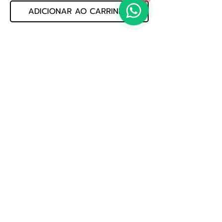
ADICIONAR AO CARRINHO
CORDAS DE CAVACO ACO PRATA M
EMC10
MARCA: MONTEREY
COD: 330.06.110
Politica de Privacidade
Whatsapp: (19) 3522-3888
E-mail: loja@jogmusic.com.br
Whatsapp: (19) 3522-3888
Jog Music Importacao E Exportacao De Instrumentos
Musicais Ltda
CNPJ 56.371.164.0001-80
Av. Treze, nº 1109 - Saude, Rio Claro - SP,
13500-340