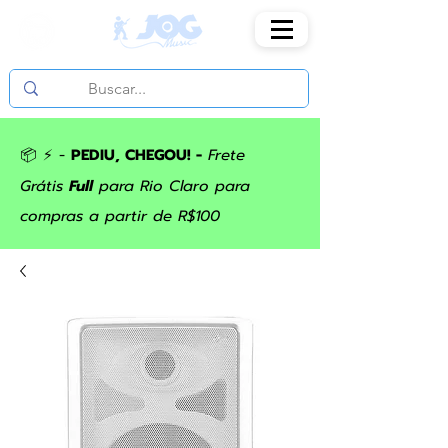
📦 ⚡ -
PEDIU, CHEGOU! -
Frete
Grátis
Full
para Rio Claro para
compras a partir de R$100