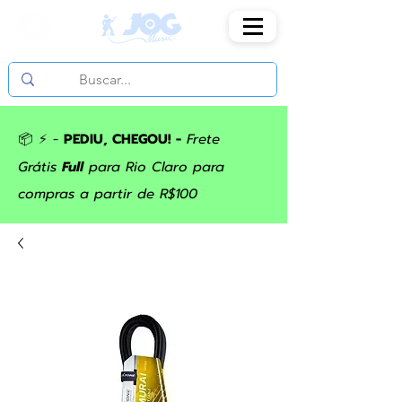
📦 ⚡ -
PEDIU, CHEGOU! -
Frete
Grátis
Full
para Rio Claro para
compras a partir de R$100