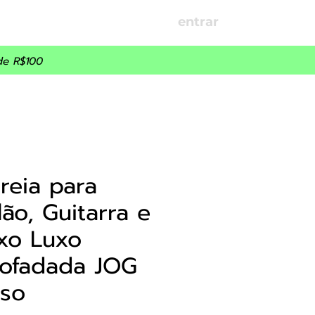
entrar
OÇÕES
PARCEIROS
de R$100
reia para
lão, Guitarra e
xo Luxo
ofadada JOG
so