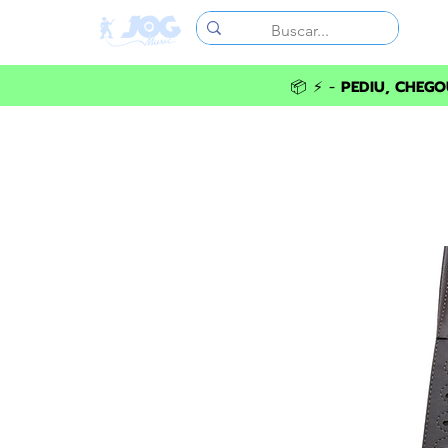
📦 ⚡ -
PEDIU, CHEGOU