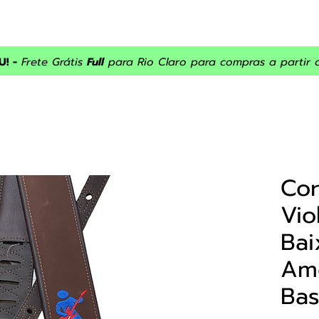
INÍCIO
ASSISTÊNCIA
SOBRE NÓS
PRODUTOS
PROM
! -
Frete Grátis
Full
para Rio Claro para compras a partir 
Cor
Vio
Bai
Am
Bas