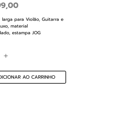
Preço
99,00
 larga para Violão, Guitarra e
uxo, material
dado, estampa JOG
 BASSO
de
*
l: Tecido sintético
eta, 7 cm de largura
30.06.014
DICIONAR AO CARRINHO
 Ltda