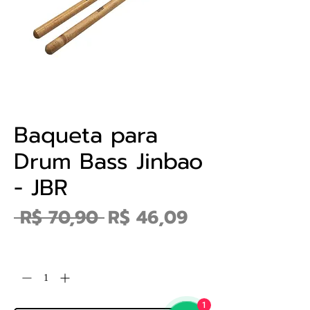
Baqueta para
Drum Bass Jinbao
- JBR
Preço normal
Preço promoc
 R$ 70,90 
R$ 46,09
Quantidade
*
1