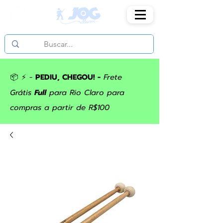
📦 ⚡ -
PEDIU, CHEGOU! -
Frete
Grátis
Full
para Rio Claro para
compras a partir de R$100