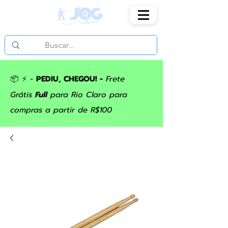
📦 ⚡ -
PEDIU, CHEGOU! -
Frete
Grátis
Full
para Rio Claro para
compras a partir de R$100