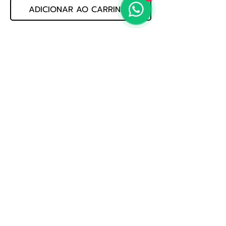
ADICIONAR AO CARRINHO
Baqueta Marching Band MS1 - Jinbao
Baqueta de Madeira
Medidas:
410x17mm
Politica de Privacidade
Whatsapp: (19) 3522-3888
E-mail: loja@jogmusic.com.br
Whatsapp: (19) 3522-3888
Jog Music Importacao E Exportacao De Instrumentos
Musicais Ltda
CNPJ 56.371.164.0001-80
Av. Treze, nº 1109 - Saude, Rio Claro - SP,
13500-340