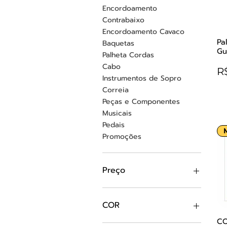
Encordoamento
Contrabaixo
Encordoamento Cavaco
Pa
Baquetas
Gu
Palheta Cordas
Cabo
P
R
Instrumentos de Sopro
Correia
Peças e Componentes
Musicais
Pedais
Promoções
Preço
R$ 2
R$ 276
COR
CO