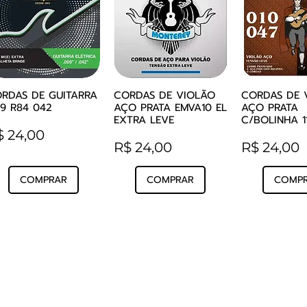
RDAS DE GUITARRA
CORDAS DE VIOLÃO
CORDAS DE 
Visualização rápida
Visualização rápida
Visualizaçã
9 R84 042
AÇO PRATA EMVA10 EL
AÇO PRATA
EXTRA LEVE
C/BOLINHA 1
reço
$ 24,00
Preço
Preço
R$ 24,00
R$ 24,00
COMPRAR
COMPRAR
COMP