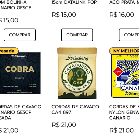
M BOLINHA
15cm DATALINK POP
ACO PRATA 
NARIO GESCB
Preço
Preço
R$ 15,00
R$ 16,00
reço
 15,00
COMPRAR
COMPRAR
COMP
Pesada
RDAS DE CAVACO
CORDAS DE CAVACO
CORDAS DE 
Visualização rápida
Visualização rápida
Visualizaçã
NARIO GESCP
CA4 897
NYLON GEN
SADA
CANARIO
Preço
R$ 21,00
reço
Preço
 21,00
R$ 21,00