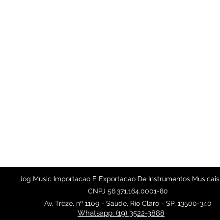
Jog Music Importacao E Exportacao De Instrumentos Musicais
CNPJ 56.371.164.0001-80
Av. Treze, nº 1109 - Saude, Rio Claro - SP, 13500-340
Whatsapp: (19) 3522-3888