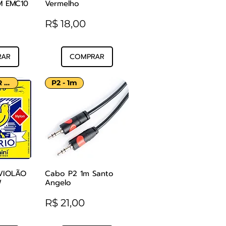
M EMC10
Vermelho
Preço
R$ 18,00
RAR
COMPRAR
NY MELHOR PREÇO!
P2 - 1m
VIOLÃO
Cabo P2 1m Santo
o rápida
Visualização rápida
W
Angelo
Preço
R$ 21,00