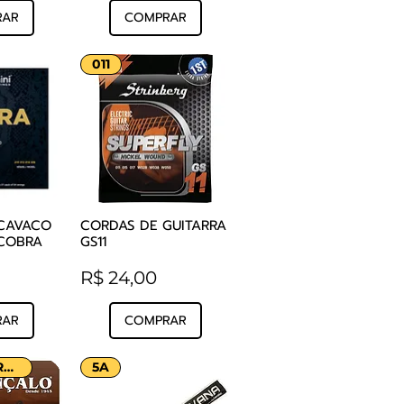
RAR
COMPRAR
011
CAVACO
CORDAS DE GUITARRA
o rápida
Visualização rápida
COBRA
GS11
Preço
R$ 24,00
RAR
COMPRAR
MELHOR PREÇO!
5A