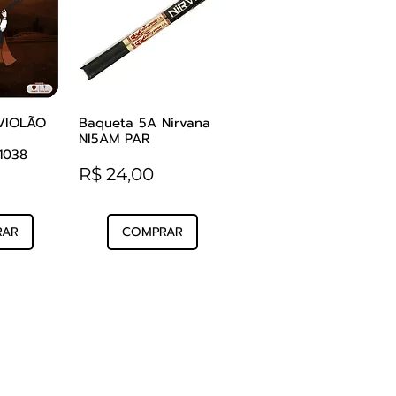
VIOLÃO
Baqueta 5A Nirvana
o rápida
Visualização rápida
NI5AM PAR
1038
Preço
R$ 24,00
RAR
COMPRAR