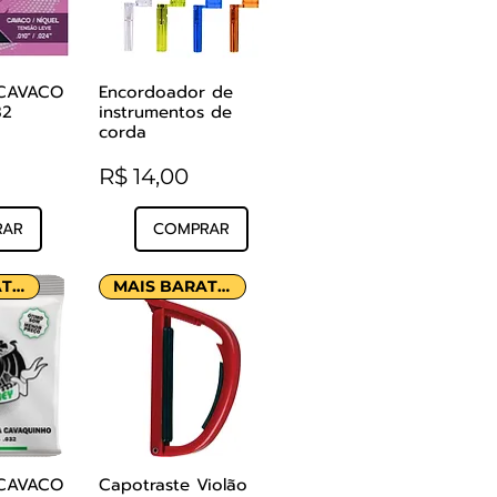
CAVACO
Encordoador de
o rápida
Visualização rápida
32
instrumentos de
corda
Preço
R$ 14,00
RAR
COMPRAR
MAIS BARATO!
MAIS BARATO!
CAVACO
Capotraste Violão
o rápida
Visualização rápida