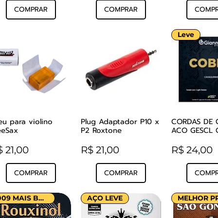
COMPRAR
COMPRAR
COMP
Leve
eu para violino
Plug Adaptador P10 x
CORDAS DE 
Visualização rápida
Visualização rápida
Visualizaçã
eeSax
P2 Roxtone
ACO GESCL 
reço
Preço
Preço
 21,00
R$ 21,00
R$ 24,00
COMPRAR
COMPRAR
COMP
009 MAIS BARATO!
AÇO LEVE