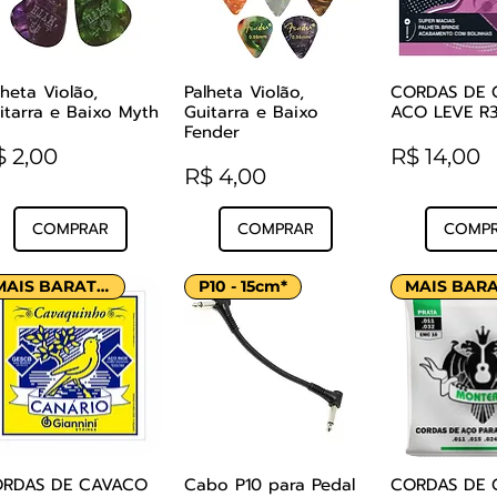
lheta Violão,
Palheta Violão,
CORDAS DE 
Visualização rápida
Visualização rápida
Visualizaçã
itarra e Baixo Myth
Guitarra e Baixo
ACO LEVE R
Fender
reço
Preço
$ 2,00
R$ 14,00
Preço
R$ 4,00
COMPRAR
COMPRAR
COMP
MAIS BARATO!
P10 - 15cm*
RDAS DE CAVACO
Cabo P10 para Pedal
CORDAS DE 
Visualização rápida
Visualização rápida
Visualizaçã